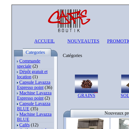
ACCUEIL
NOUVEAUTES
PROMOTI
Categories
Catégories
Commande
speciale
(2)
Dépôt gratuit et
location
(1)
Capsule Lavazza
Espresso point
(36)
Machine Lavazza
GRAINS
SO
Espresso point
(2)
Capsule Lavazza
BLUE
(35)
Nouveaux pro
Machine Lavazza
BLUE
Cafés
(12)