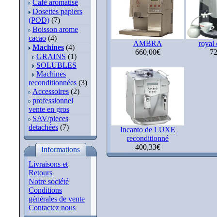
Café aromatisé
Dosettes papiers
(POD)
(7)
Boisson arome
cacao
(4)
AMBRA
royal 
Machines
(4)
660,00€
72
GRAINS
(1)
SOLUBLES
Machines
reconditionnées
(3)
Accessoires
(2)
professionnel
vente en gros
SAV/pieces
detachées
(7)
Incanto de LUXE
reconditionné
400,33€
Informations
Livraisons et
Retours
Notre société
Conditions
générales de vente
Contactez nous