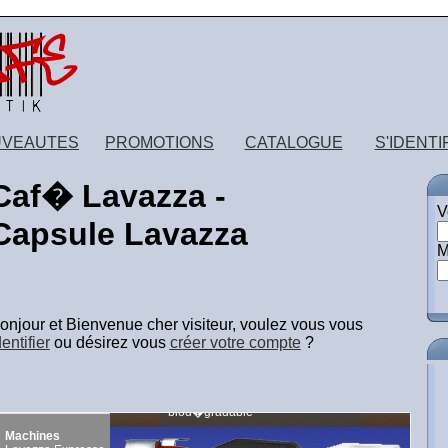
Cliquer ici
Retrouvez toute la gamme illy !!!!
VEAUTES
PROMOTIONS
CATALOGUE
S'IDENTI
Caf� Lavazza -
V
Capsule Lavazza
M
onjour et Bienvenue
cher visiteur
, voulez vous vous
dentifier
ou désirez vous
créer votre compte
?
Machines