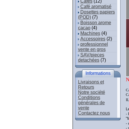
Cafés
(12)
Café aromatisé
Dosettes papiers
(POD)
(7)
Boisson arome
cacao
(4)
Machines
(4)
Accessoires
(2)
professionnel
vente en gros
SAV/pieces
detachées
(7)
Informations
N
Livraisons et
Retours
C
Notre société
C
Conditions
I
générales de
vente
L
Contactez nous
-
"
-
-