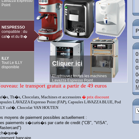
Lavazza Expresso
Point
Cliquer ici
� partir de 3,20 la boite capsule
NESPRESSO
P
biod�gradable
compatible : du
caf� et du th�
0
ILLY
0
Tout
Le ILLY
disponible
0
0
0
ouveau: le transport gratuit a partir de 49 euros
M
Capsules Lavazza
Vendu a l unite ...
af�s, Th�s, Chocolats, Machines et accessoires
� prix discount
pour gouter !!!
apsules LAVAZZA Expresso Point (FAP), Capsules LAVAZZA BLUE, Pod
Cliquer ici
LLY caf�, Chocolat VAN HOUTEN
es moyens de paiement possibles actuellement :
Et retrouvez toutes les machines
Cafes gourmands
les paiements s�curis�s par carte de credit ("CB", "VISA",
Lavazza Espresso Point
Vous en reviez ils
Mastercard")
sont ici !!!
ch�que�
 virement bancaire