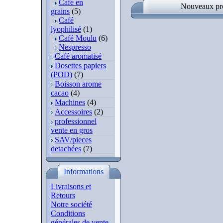
Cafe en
Nouveaux pro
grains
(5)
Café
lyophilisé
(1)
Café Moulu
(6)
Nespresso
Café aromatisé
Dosettes papiers
(POD)
(7)
Boisson arome
cacao
(4)
Machines
(4)
Accessoires
(2)
professionnel
vente en gros
SAV/pieces
detachées
(7)
Informations
Livraisons et
Retours
Notre société
Conditions
générales de vente